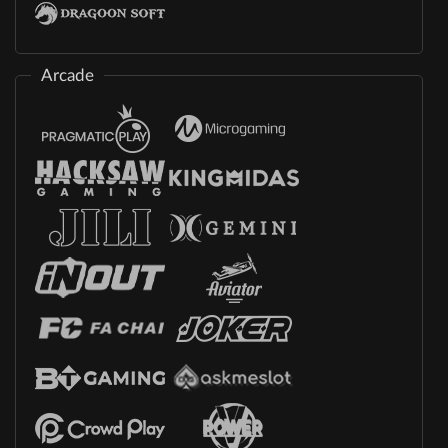
Arcade