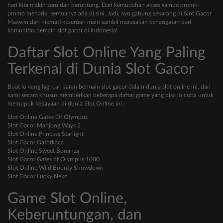
hari kita makin seru dan beruntung. Dari kemudahan akses sampe promo-
promo menarik, semuanya ada di sini. Jadi, ayo gabung sekarang di Slot Gacor
Maxwin dan nikmati keseruan main sambil merasakan kehangatan dari
komunitas pemain slot gacor di Indonesia!
Daftar Slot Online Yang Paling
Terkenal di Dunia Slot Gacor
Buat lo yang lagi cari saran bermain slot gacor dalam dunia slot online ini, dari
kami secara khusus memberikan beberapa daftar game yang bisa lo coba untuk
memupuk kekayaan di dunia Slot Online ini :
Slot Online Gates Of Olympus
Slot Gacor Mahjong Ways 2
Slot Online Princess Starlight
Slot Gacor Gatotkaca
Slot Online Sweet Bonanza
Slot Gacor Gates of Olympus 1000
Slot Online Wild Bounty Showdown
Slot Gacor Lucky Neko
Game Slot Online,
Keberuntungan, dan