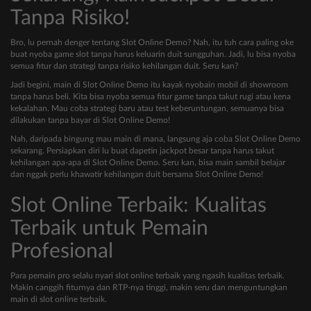
Tanpa Risiko!
Bro, lu pernah denger tentang Slot Online Demo? Nah, itu tuh cara paling oke
buat nyoba game slot tanpa harus keluarin duit sungguhan. Jadi, lu bisa nyoba
semua fitur dan strategi tanpa risiko kehilangan duit. Seru kan?
Jadi begini, main di Slot Online Demo itu kayak nyobain mobil di showroom
tanpa harus beli. Kita bisa nyoba semua fitur game tanpa takut rugi atau kena
kekalahan. Mau coba strategi baru atau test keberuntungan, semuanya bisa
dilakukan tanpa bayar di Slot Online Demo!
Nah, daripada bingung mau main di mana, langsung aja coba Slot Online Demo
sekarang. Persiapkan diri lu buat dapetin jackpot besar tanpa harus takut
kehilangan apa-apa di Slot Online Demo. Seru kan, bisa main sambil belajar
dan nggak perlu khawatir kehilangan duit bersama Slot Online Demo!
Slot Online Terbaik: Kualitas
Terbaik untuk Pemain
Profesional
Para pemain pro selalu nyari slot online terbaik yang ngasih kualitas terbaik.
Makin canggih fiturnya dan RTP-nya tinggi, makin seru dan menguntungkan
main di slot online terbaik.