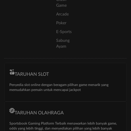
Game
Arcade
Poker
E-Sports
Sabung
Ayam
TARUHAN SLOT
Penyedia slot online dengan beragam pilihan game menarik yang
memudahkan pemain untuk mencapai jackpot
TARUHAN OLAHRAGA
Sportsbook Gaming Platform Terbaik menawarkan lebih banyak game,
odds yang lebih tinggi, dan menyediakan pilihan yang lebih banyak