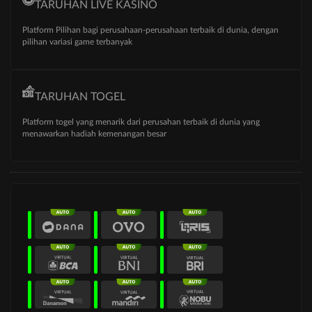
TARUHAN LIVE KASINO
Platform Pilihan bagi perusahaan-perusahaan terbaik di dunia, dengan
pilihan variasi game terbanyak
TARUHAN TOGEL
Platform togel yang menarik dari perusahan terbaik di dunia yang
menawarkan hadiah kemenangan besar