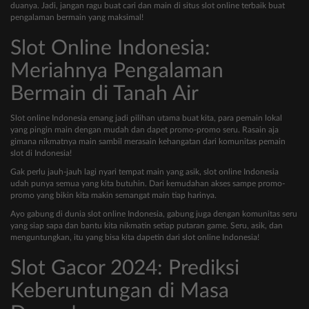
duanya. Jadi, jangan ragu buat cari dan main di situs slot online terbaik buat
pengalaman bermain yang maksimal!
Slot Online Indonesia:
Meriahnya Pengalaman
Bermain di Tanah Air
Slot online Indonesia emang jadi pilihan utama buat kita, para pemain lokal
yang pingin main dengan mudah dan dapet promo-promo seru. Rasain aja
gimana nikmatnya main sambil merasain kehangatan dari komunitas pemain
slot di Indonesia!
Gak perlu jauh-jauh lagi nyari tempat main yang asik, slot online Indonesia
udah punya semua yang kita butuhin. Dari kemudahan akses sampe promo-
promo yang bikin kita makin semangat main tiap harinya.
Ayo gabung di dunia slot online Indonesia, gabung juga dengan komunitas seru
yang siap sapa dan bantu kita nikmatin setiap putaran game. Seru, asik, dan
menguntungkan, itu yang bisa kita dapetin dari slot online Indonesia!
Slot Gacor 2024: Prediksi
Keberuntungan di Masa