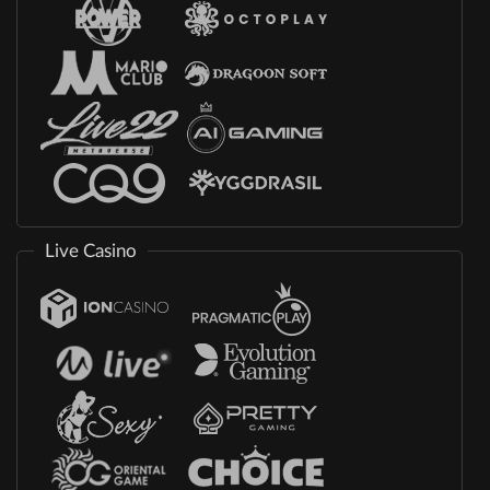
Live Casino