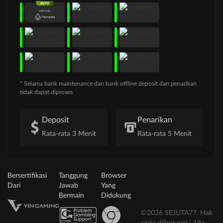
* Selama bank maintenance dan bank offline deposit dan penarikan
tidak dapat diproses
Deposit
Penarikan
Rata-rata 3 Menit
Rata-rata 5 Menit
Bersertifikasi
Tanggung
Browser
Dari
Jawab
Yang
Bermain
Didukung
©2026 SEJUTA77. Hak
cipta dilindungi | 18+