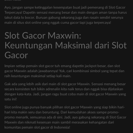
Ayo, jangan sampe ketinggalan kesempatan buat jadi pemenang di Slot Gacor
Terpercaya! Dapetin sensasi menang besar dan main dengan aman tanpa harus
takut data lo bocor. Buruan gabung sekarang juga dan rasain sendiri serunya
main di situs slot online yang nggak cuma gacor tapi juga terpercaya!
Slot Gacor Maxwin:
Keuntungan Maksimal dari Slot
Gacor
Impian setiap pemain slot gacor tuh emang dapetin jackpot besar, dan slot
gacor Maxwin adalah jawabannya! Yuk, cari kombinasi simbol yang tepat dan
raih keuntungan maksimal setiap kali main.
Gak ada yang lebih asik dari main di slot gacor Maxwin. Sensasi menang besar
secara konsisten tuh bikin adrenalin kita naik terus dan nggak bisa dijelaskan
dengan kata-kata. Jadi, jangan ragu buat coba main di slot gacor Maxwin yang
satu ini!
Slot online juga punya banyak pilihan slot gacor Maxwin yang siap bikin hari-
hari kita makin seru dan beruntung. Dari kemudahan akses sampe promo-
promo menarik, semuanya ada di sini. Jadi, ayo gabung sekarang di Slot Gacor
Maxwin dan nikmati keseruan main sambil merasakan kehangatan dari
komunitas pemain slot gacor di Indonesia!