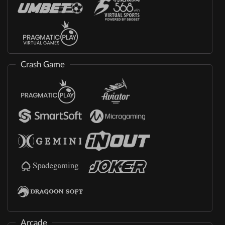
Crash Game
Arcade