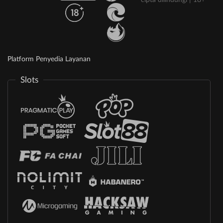
Platform Penyedia Layanan
Slots