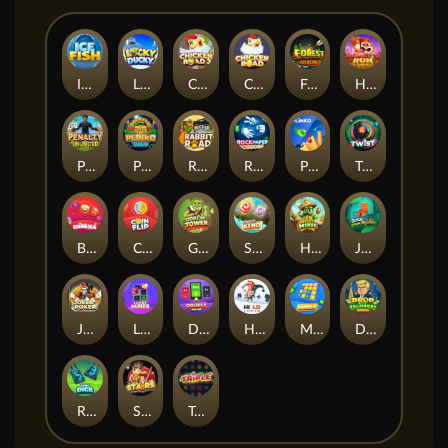
Ice Fish
Lucky Ducky
Chicken Road 2.0
Chicken Road
Forest Arrow
Hamster Run
Penalty Unlimited
Plinko Aztec
Rabbit Road
Rock Paper Scissors
Plinko 1000
Twist
Bubbles
Сoinflip
Goblin-tower
Sweet Keno
Hot-mines
Jogo Do Bicho
Joker Poker
Lucky mines
Double Online
Hilo Joker
Mines
Drop The Billionaire
Robo dice
Stairs
Triple