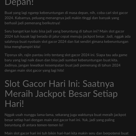
Depan!
Buat yang lagi ngarep keberuntungan di masa depan, nih, coba cari slot gacor
2024. Kabarnya, peluang menangnya jadi makin tinggi dan banyak yang
berhasil jadi pemenang berikutnya!
Seru banget kan kalo bisa jadi yang beruntung di tahun ini? Main slot gacor
2024 tuh kayak lagi berada di jalur cepat menuju jackpot besar. Jadi, nggak ada
salahnya buat nyobain slot gacor 2024 dan liat sendiri gimana keberuntungan
bisa menghampiri kita!
Tipsnya sih, rajin pantau info tentang slot gacor 2024 ini. Siapa tau ada game
baru yang lagi naik daun dan bisa jadi sumber keberuntungan buat kita.
Jadinya, jangan lewatkan kesempatan buat jadi pemenang di tahun 2024
dengan main slot gacor yang lagi hits!
Slot Gacor Hari Ini: Saatnya
Meraih Jackpot Besar Setiap
Hari!
Nggak usah nunggu lama-lama, sekarang juga waktunya buat meraih jackpot
besar setiap hari dengan main slot gacor hari ini. Yuk, jadi yang paling
beruntung di antara temen-temen lo!
Main slot gacor hari ini tuh bikin hari-hari kita makin seru dan berpotensi buat